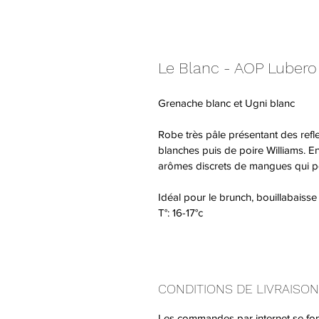
Le Blanc - AOP Lubero
Grenache blanc et Ugni blanc
Robe très pâle présentant des refl
blanches puis de poire Williams. E
arômes discrets de mangues qui pe
Idéal pour le brunch, bouillabaisse
T°: 16-17°c
CONDITIONS DE LIVRAISON
Les commandes par internet se fon